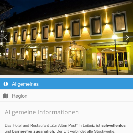
Allgemeines
Region
Allgemeine Informationen
Das Hotel und Restaurant „Zur Alten Post“ in Leibniz ist
schwellenlos
und
barrierefrei zugänglich
. Der Lift verbindet alle Stockwerke.