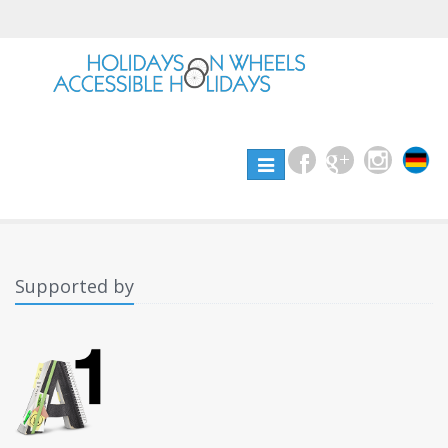
Toggle
navigation
Supported by